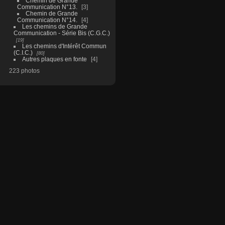
Chemin de Grande
Communication N°13.
3
Chemin de Grande
Communication N°14.
4
Les chemins de Grande
Communication - Série Bis (C.G.C.)
19
Les chemins d'Intérêt Commun
(C.I.C.)
80
Autres plaques en fonte
4
223 photos