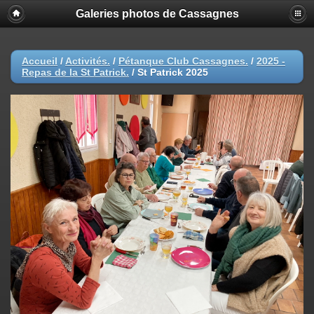
Galeries photos de Cassagnes
Accueil
/
Activités.
/
Pétanque Club Cassagnes.
/
2025 -
Repas de la St Patrick.
/
St Patrick 2025