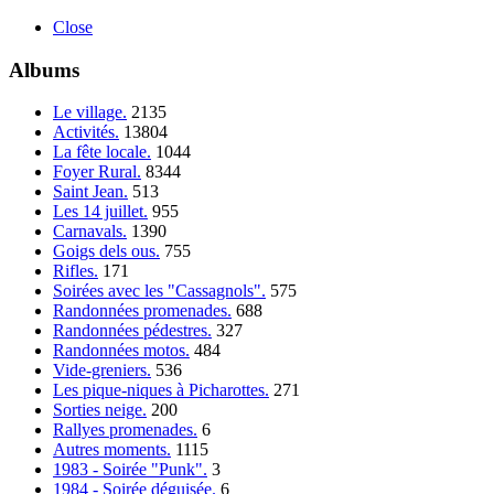
Close
Albums
Le village.
2135
Activités.
13804
La fête locale.
1044
Foyer Rural.
8344
Saint Jean.
513
Les 14 juillet.
955
Carnavals.
1390
Goigs dels ous.
755
Rifles.
171
Soirées avec les "Cassagnols".
575
Randonnées promenades.
688
Randonnées pédestres.
327
Randonnées motos.
484
Vide-greniers.
536
Les pique-niques à Picharottes.
271
Sorties neige.
200
Rallyes promenades.
6
Autres moments.
1115
1983 - Soirée "Punk".
3
1984 - Soirée déguisée.
6