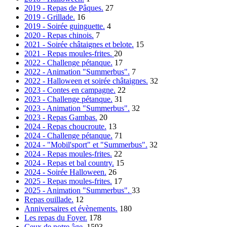
2019 - Repas de Pâques.
27
2019 - Grillade.
16
2019 - Soirée guinguette.
4
2020 - Repas chinois.
7
2021 - Soirée châtaignes et belote.
15
2021 - Repas moules-frites.
20
2022 - Challenge pétanque.
17
2022 - Animation "Summerbus".
7
2022 - Halloween et soirée châtaignes.
32
2023 - Contes en campagne.
22
2023 - Challenge pétanque.
31
2023 - Animation "Summerbus".
32
2023 - Repas Gambas.
20
2024 - Repas choucroute.
13
2024 - Challenge pétanque.
71
2024 - "Mobil'sport" et "Summerbus".
32
2024 - Repas moules-frites.
22
2024 - Repas et bal country.
15
2024 - Soirée Halloween.
26
2025 - Repas moules-frites.
17
2025 - Animation "Summerbus".
33
Repas ouillade.
12
Anniversaires et évènements.
180
Les repas du Foyer.
178
Ceux de notre âge.
1593