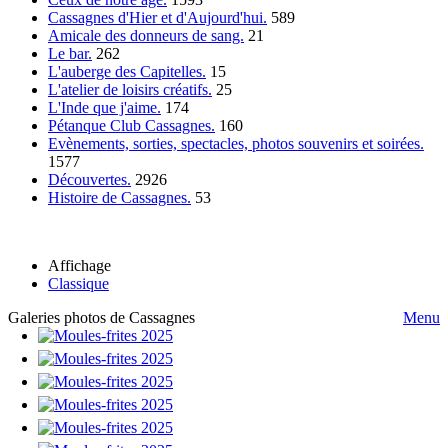
Cassagnes d'Hier et d'Aujourd'hui.
589
Amicale des donneurs de sang.
21
Le bar.
262
L'auberge des Capitelles.
15
L'atelier de loisirs créatifs.
25
L'Inde que j'aime.
174
Pétanque Club Cassagnes.
160
Evènements, sorties, spectacles, photos souvenirs et soirées.
1577
Découvertes.
2926
Histoire de Cassagnes.
53
Affichage
Classique
Galeries photos de Cassagnes
Menu