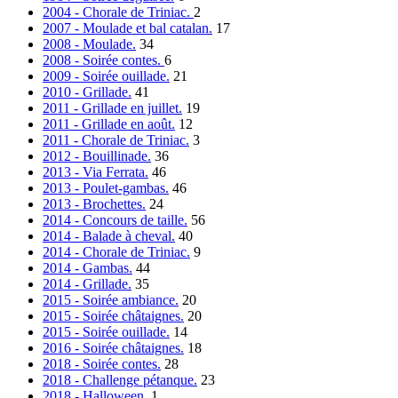
2004 - Chorale de Triniac.
2
2007 - Moulade et bal catalan.
17
2008 - Moulade.
34
2008 - Soirée contes.
6
2009 - Soirée ouillade.
21
2010 - Grillade.
41
2011 - Grillade en juillet.
19
2011 - Grillade en août.
12
2011 - Chorale de Triniac.
3
2012 - Bouillinade.
36
2013 - Via Ferrata.
46
2013 - Poulet-gambas.
46
2013 - Brochettes.
24
2014 - Concours de taille.
56
2014 - Balade à cheval.
40
2014 - Chorale de Triniac.
9
2014 - Gambas.
44
2014 - Grillade.
35
2015 - Soirée ambiance.
20
2015 - Soirée châtaignes.
20
2015 - Soirée ouillade.
14
2016 - Soirée châtaignes.
18
2018 - Soirée contes.
28
2018 - Challenge pétanque.
23
2018 - Halloween.
1