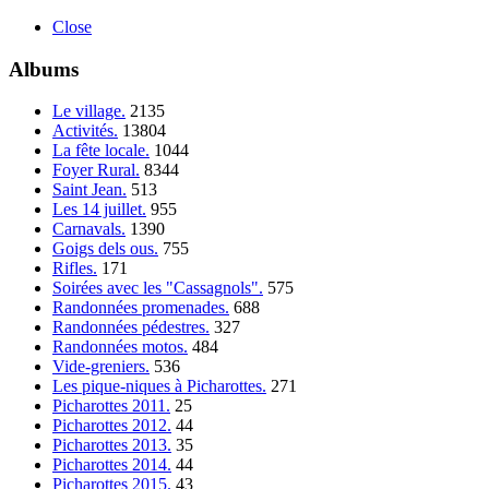
Close
Albums
Le village.
2135
Activités.
13804
La fête locale.
1044
Foyer Rural.
8344
Saint Jean.
513
Les 14 juillet.
955
Carnavals.
1390
Goigs dels ous.
755
Rifles.
171
Soirées avec les "Cassagnols".
575
Randonnées promenades.
688
Randonnées pédestres.
327
Randonnées motos.
484
Vide-greniers.
536
Les pique-niques à Picharottes.
271
Picharottes 2011.
25
Picharottes 2012.
44
Picharottes 2013.
35
Picharottes 2014.
44
Picharottes 2015.
43