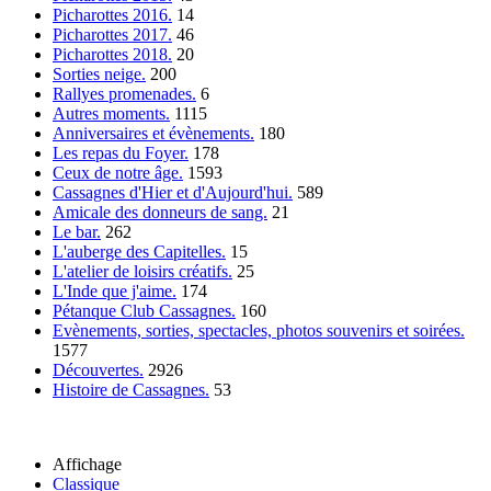
Picharottes 2016.
14
Picharottes 2017.
46
Picharottes 2018.
20
Sorties neige.
200
Rallyes promenades.
6
Autres moments.
1115
Anniversaires et évènements.
180
Les repas du Foyer.
178
Ceux de notre âge.
1593
Cassagnes d'Hier et d'Aujourd'hui.
589
Amicale des donneurs de sang.
21
Le bar.
262
L'auberge des Capitelles.
15
L'atelier de loisirs créatifs.
25
L'Inde que j'aime.
174
Pétanque Club Cassagnes.
160
Evènements, sorties, spectacles, photos souvenirs et soirées.
1577
Découvertes.
2926
Histoire de Cassagnes.
53
Affichage
Classique