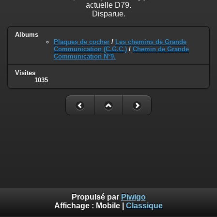
actuelle D79.
Disparue.
Albums
Plaques de cocher
/
Les chemins de Grande
Communication (C.G.C.)
/
Chemin de Grande
Communication N°9.
Visites
1035
Propulsé par
Piwigo
Affichage :
Mobile
|
Classique