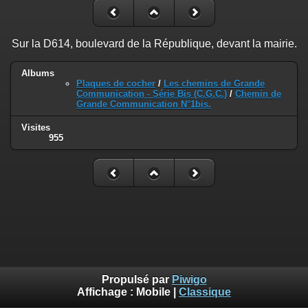
Sur la D614, boulevard de la République, devant la mairie.
Albums
Plaques de cocher
/
Les chemins de Grande
Communication - Série Bis (C.G.C.)
/
Chemin de
Grande Communication N°1bis.
Visites
955
Propulsé par
Piwigo
Affichage :
Mobile
|
Classique