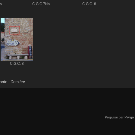
s
C.G.C 7bis
C.G.C. 8
C.G.C. 8
ante
|
Dernière
Propulsé par
Piwigo