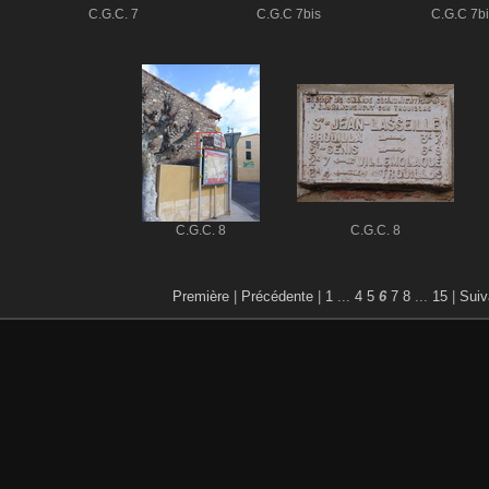
C.G.C. 7
C.G.C 7bis
C.G.C 7bi
C.G.C. 8
C.G.C. 8
Première
|
Précédente
|
1
...
4
5
6
7
8
...
15
|
Suiv