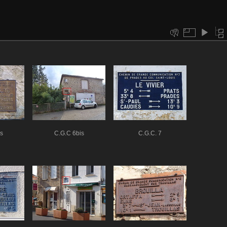
s
C.G.C 6bis
C.G.C. 7