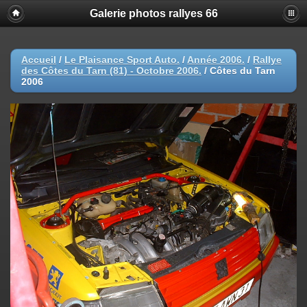
Galerie photos rallyes 66
Accueil
/
Le Plaisance Sport Auto.
/
Année 2006.
/
Rallye
des Côtes du Tarn (81) - Octobre 2006.
/
Côtes du Tarn
2006