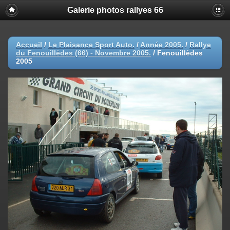
Galerie photos rallyes 66
Accueil
/
Le Plaisance Sport Auto.
/
Année 2005.
/
Rallye
du Fenouillèdes (66) - Novembre 2005.
/
Fenouillèdes
2005