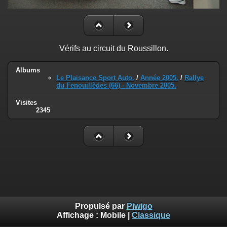
Vérifs au circuit du Roussillon.
Albums
Le Plaisance Sport Auto.
/
Année 2005.
/
Rallye
du Fenouillèdes (66) - Novembre 2005.
Visites
2345
Propulsé par
Piwigo
Affichage :
Mobile
|
Classique