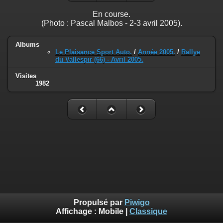
En course.
(Photo : Pascal Malbos - 2-3 avril 2005).
Albums
Le Plaisance Sport Auto.
/
Année 2005.
/
Rallye
du Vallespir (66) - Avril 2005.
Visites
1982
Propulsé par
Piwigo
Affichage :
Mobile
|
Classique